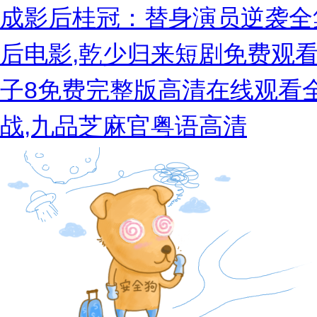
成影后桂冠：替身演员逆袭全集免
后电影,乾少归来短剧免费观看
子8免费完整版高清在线观看全
战,九品芝麻官粤语高清